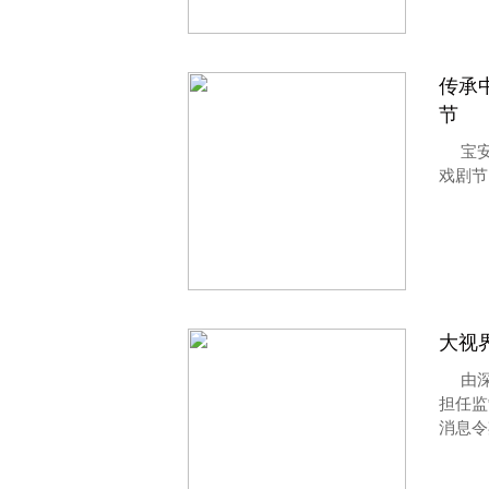
传承
节
宝
戏剧节
大视
由
担任监
消息令