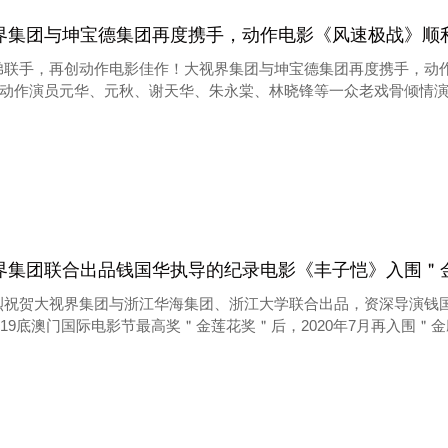
界集团与坤宝德集团再度携手，动作电影《风速极战》顺
弟联手，再创动作电影佳作！大视界集团与坤宝德集团再度携手，动
动作演员元华、元秋、谢天华、朱永棠、林晓锋等一众老戏骨倾情
界集团联合出品钱国华执导的纪录电影《丰子恺》入围＂金
烈祝贺大视界集团与浙江华海集团、浙江大学联合出品，资深导演钱
019底澳门国际电影节最高奖＂金莲花奖＂后，2020年7月再入围＂金鹰