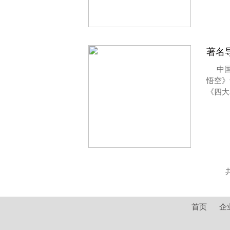
著名
中
悟空》
《四大
首页
企