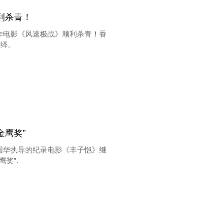
利杀青！
作电影《风速极战》顺利杀青！香
演绎。
鹰奖”
国华执导的纪录电影《丰子恺》继
奖”.