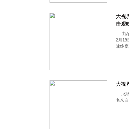
大视
击观映
由
2月1
战终赢
大视
此
名来自