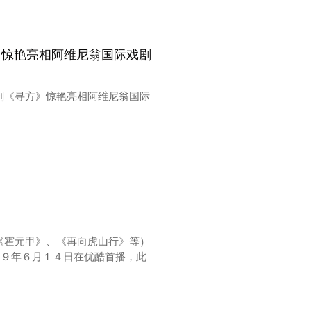
》惊艳亮相阿维尼翁国际戏剧
剧《寻方》惊艳亮相阿维尼翁国际
《霍元甲》、《再向虎山行》等）
１９年６月１４日在优酷首播，此