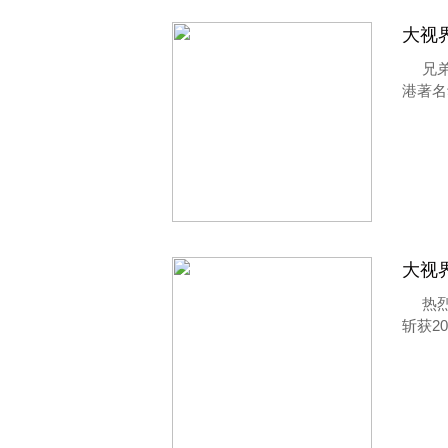
大视
兄
港著名
大视
热
斩获2