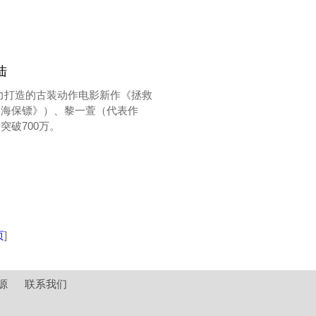
陆
力打造的古装动作电影新作《拯救
南海保镖》）、黎一萱（代表作
破700万。
页
]
源
联系我们