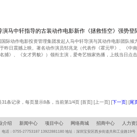
导演马中轩指导的古装动作电影新作《拯救悟空》强势登
国国际动作电影投资管理集团发起人马中轩导演与其动作电影团队倾
于昨日震撼上映。著名动作演员邹兆龙（代表作《霍元甲》、《中
名捕》、《女才男貌》）领衔主演，爱奇艺独家热播，上线当日点击突
共31条记录，每页显示8条，当前第1/4页 [首页] [上一页] [
下一页
] [
尾
业介绍
新闻中心
项目中心
网络商城
招商中心
人力资
电话：0755-27753187 13922881180 地址：深圳宝安区西乡街道共和工业路19号