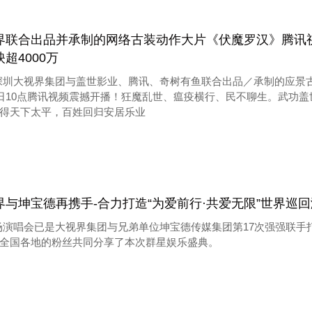
界联合出品并承制的网络古装动作大片《伏魔罗汉》腾讯
超4000万
深圳大视界集团与盖世影业、腾讯、奇树有鱼联合出品／承制的应景古
8日10点腾讯视频震撼开播！狂魔乱世、瘟疫横行、民不聊生。武功
得天下太平，百姓回归安居乐业
界与坤宝德再携手-合力打造“为爱前行·共爱无限”世界巡
场演唱会已是大视界集团与兄弟单位坤宝德传媒集团第17次强强联手
全国各地的粉丝共同分享了本次群星娱乐盛典。